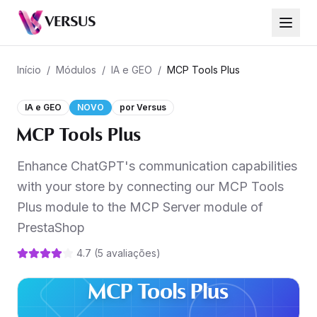
VERSUS
MCP Tools Plus
Início
/
Módulos
/
IA e GEO
/
MCP Tools Plus
IA e GEO
NOVO
por
Versus
MCP Tools Plus
Enhance ChatGPT's communication capabilities
with your store by connecting our MCP Tools
Plus module to the MCP Server module of
PrestaShop
4.7
(
5
avaliações
)
MCP Tools Plus