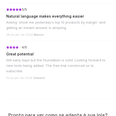
5
/5
Natural language makes everything easier
Asking 'show me yesterday's top 10 products by margin' and
getting an instant answer is amazing.
28 de jan. de 2026
·
Marion
4
/5
Great potential
Still early days but the foundation is solid. Looking forward to
new tools being added. The free trial convinced us to
subscribe.
10 de jan. de 2026
·
Clément
Pronto para ver como se adapta à sua loja?