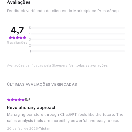
Avaliações
Feedback verificado de clientes do Marketplace PrestaShop.
4,7
5
4
3
5
avaliações
2
1
Avaliações verificadas pela Skeepers.
Ver todas as avaliações →
ÚLTIMAS AVALIAÇÕES VERIFICADAS
5
/5
Revolutionary approach
Managing our store through ChatGPT feels like the future. The
sales analysis tools are incredibly powerful and easy to use.
20 de fev. de 2026
·
Tristan