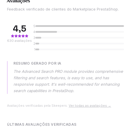
Avaliações
Feedback verificado de clientes do Marketplace PrestaShop.
4,5
5
4
3
630
avaliações
2
1
RESUMO GERADO POR IA
The Advanced Search PRO module provides comprehensive
filtering and search features, is easy to use, and has
responsive support. It's well-recommended for enhancing
search capabilities in PrestaShop.
Avaliações verificadas pela Skeepers.
Ver todas as avaliações →
ÚLTIMAS AVALIAÇÕES VERIFICADAS