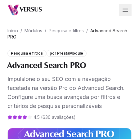
Advanced Search PRO
VERSUS
349,99 €
Início
/
Módulos
/
Pesquisa e filtros
/
Advanced Search
PRO
Pesquisa e filtros
por
PrestaModule
Advanced Search PRO
Impulsione o seu SEO com a navegação
facetada na versão Pro do Advanced Search.
Configure uma busca avançada por filtros e
critérios de pesquisa personalizáveis
4.5
(
630
avaliações
)
Advanced Search PRO