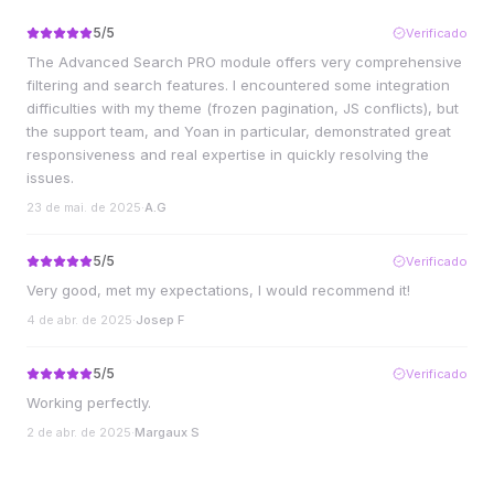
5
/5
Verificado
The Advanced Search PRO module offers very comprehensive
filtering and search features. I encountered some integration
difficulties with my theme (frozen pagination, JS conflicts), but
the support team, and Yoan in particular, demonstrated great
responsiveness and real expertise in quickly resolving the
issues.
23 de mai. de 2025
·
A.G
5
/5
Verificado
Very good, met my expectations, I would recommend it!
4 de abr. de 2025
·
Josep F
5
/5
Verificado
Working perfectly.
2 de abr. de 2025
·
Margaux S