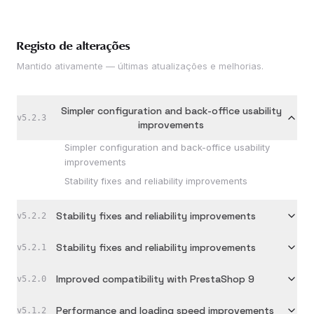
Registo de alterações
Mantido ativamente — últimas atualizações e melhorias.
Simpler configuration and back-office usability
v
5.2.3
improvements
Simpler configuration and back-office usability
improvements
Stability fixes and reliability improvements
Stability fixes and reliability improvements
v
5.2.2
Stability fixes and reliability improvements
v
5.2.1
Improved compatibility with PrestaShop 9
v
5.2.0
Performance and loading speed improvements
v
5.1.2