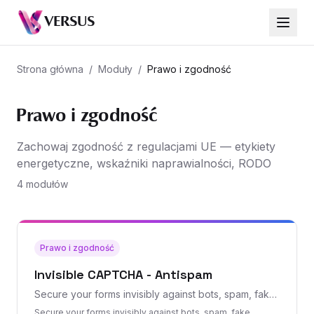
VERSUS
Strona główna
/
Moduły
/
Prawo i zgodność
Prawo i zgodność
Zachowaj zgodność z regulacjami UE — etykiety
energetyczne, wskaźniki naprawialności, RODO
4 modułów
Prawo i zgodność
Invisible CAPTCHA - Antispam
Secure your forms invisibly against bots, spam, fake
accounts. Discover a non-intrusive, more secure
Secure your forms invisibly against bots, spam, fake