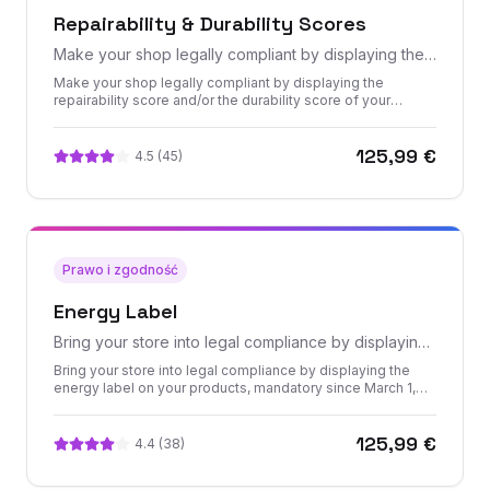
Repairability & Durability Scores
Make your shop legally compliant by displaying the
repairability score and/or the durability score of your
Make your shop legally compliant by displaying the
products. Add these criteria to your filters to facilitate
repairability score and/or the durability score of your
products. Add these criteria to your filters to facilitate
customer searches
customer searches.
125,99 €
4.5
(
45
)
Prawo i zgodność
Energy Label
Bring your store into legal compliance by displaying
the energy label on your products, mandatory since
Bring your store into legal compliance by displaying the
March 1, 2021
energy label on your products, mandatory since March 1,
2021. Add energy classes to your filters to enable your
customers to select the most energy-efficient products.
125,99 €
4.4
(
38
)