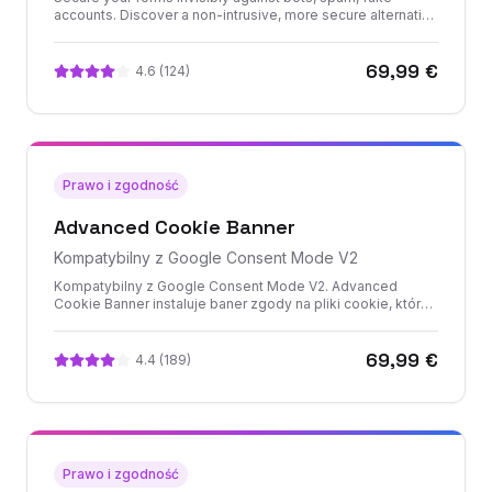
alternative to CAPTCHA and Google reCAPTCHA
accounts. Discover a non-intrusive, more secure alternative
to CAPTCHA and Google reCAPTCHA. Automatic
installation of the alternative CAPTCHA code. Use the
69,99 €
Cloudflare Turnstile technology.
4.6
(
124
)
Prawo i zgodność
Advanced Cookie Banner
Kompatybilny z Google Consent Mode V2
Kompatybilny z Google Consent Mode V2. Advanced
Cookie Banner instaluje baner zgody na pliki cookie, który
jest zgodny ze wszystkimi obowiązującymi przepisami
europejskimi: RODO, AEPD, zaleceniami CNIL… CMP,
69,99 €
Blokada plików cookie
4.4
(
189
)
Prawo i zgodność