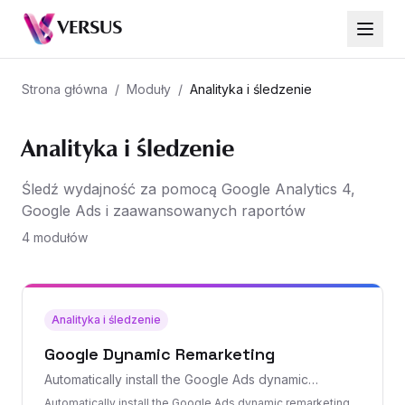
VERSUS
Strona główna
/
Moduły
/
Analityka i śledzenie
Analityka i śledzenie
Śledź wydajność za pomocą Google Analytics 4,
Google Ads i zaawansowanych raportów
4 modułów
Analityka i śledzenie
Google Dynamic Remarketing
Automatically install the Google Ads dynamic
remarketing tag from Google Tag Manager and
Automatically install the Google Ads dynamic remarketing