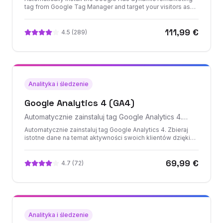
target your visitors as they browse the Google
tag from Google Tag Manager and target your visitors as
they browse the Google network with customized Google
network with customized Google Ads based on their
Ads based on their activity on your site. Google Tag
activity on yo
111,99 €
Manager : Dynamic Remarketing
4.5
(
289
)
Analityka i śledzenie
Google Analytics 4 (GA4)
Automatycznie zainstaluj tag Google Analytics 4.
Zbieraj istotne dane na temat aktywności swoich
Automatycznie zainstaluj tag Google Analytics 4. Zbieraj
klientów dzięki GA4
istotne dane na temat aktywności swoich klientów dzięki
GA4. Śledź ich podróż w czasie rzeczywistym i przewiduj
ich potrzeby dzięki predykcyjnym funkcjom Google
69,99 €
Analytics 4.
4.7
(
72
)
Analityka i śledzenie