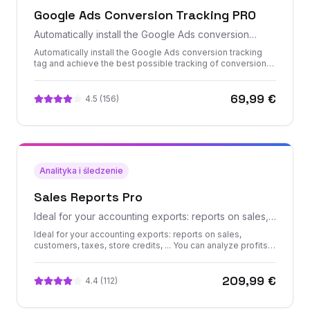
Google Ads Conversion Tracking PRO
Automatically install the Google Ads conversion
tracking tag and achieve the best possible tracking
Automatically install the Google Ads conversion tracking
of conversions generated by your Google Ads
tag and achieve the best possible tracking of conversions
generated by your Google Ads campaigns. Get perfect
campaigns
visibility on the profitability (ROI) of your Google Ads
69,99 €
campaigns.
4.5
(
156
)
Analityka i śledzenie
Sales Reports Pro
Ideal for your accounting exports: reports on sales,
customers, taxes, store credits, ... You can analyze
Ideal for your accounting exports: reports on sales,
profits and margins made on products, categories,
customers, taxes, store credits, ... You can analyze profits
and margins made on products, categories, brands,
brands, suppliers
suppliers. Export in one click full professional reports with
209,99 €
Sales Reports Pro
4.4
(
112
)