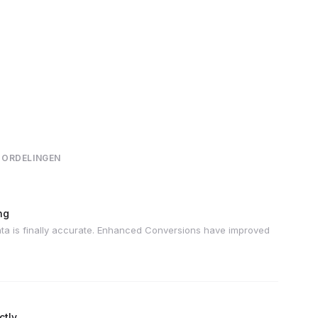
OORDELINGEN
ng
ta is finally accurate. Enhanced Conversions have improved
ctly