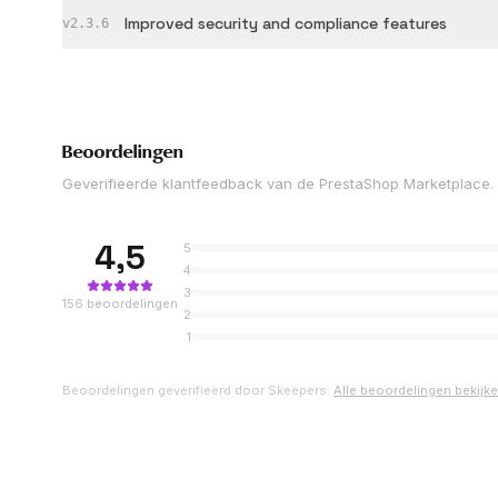
Improved security and compliance features
v
2.3.6
Beoordelingen
Geverifieerde klantfeedback van de PrestaShop Marketplace.
4,5
5
4
3
156
beoordelingen
2
1
Beoordelingen geverifieerd door Skeepers.
Alle beoordelingen bekijk