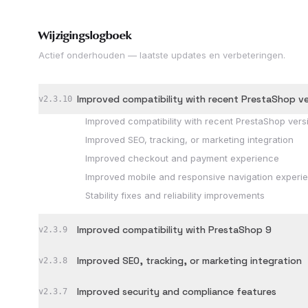
Wijzigingslogboek
Actief onderhouden — laatste updates en verbeteringen.
Improved compatibility with recent PrestaShop ve
v
2.3.10
Improved compatibility with recent PrestaShop vers
Improved SEO, tracking, or marketing integration
Improved checkout and payment experience
Improved mobile and responsive navigation experi
Stability fixes and reliability improvements
Improved compatibility with PrestaShop 9
v
2.3.9
Improved SEO, tracking, or marketing integration
v
2.3.8
Improved security and compliance features
v
2.3.7