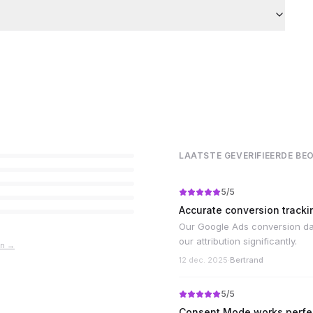
LAATSTE GEVERIFIEERDE BE
5
/5
Accurate conversion tracki
Our Google Ads conversion da
our attribution significantly.
en →
12 dec. 2025
·
Bertrand
5
/5
Consent Mode works perfe