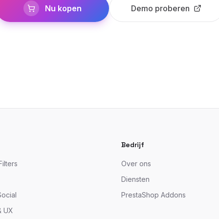
Nu kopen
Demo proberen
Bedrijf
ilters
Over ons
Diensten
ocial
PrestaShop Addons
& UX