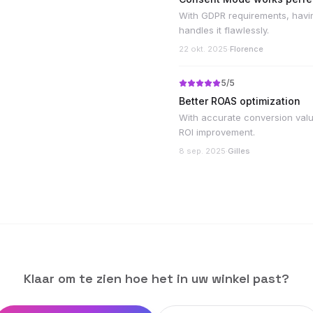
With GDPR requirements, havin
handles it flawlessly.
22 okt. 2025
·
Florence
5
/5
Better ROAS optimization
With accurate conversion valu
ROI improvement.
8 sep. 2025
·
Gilles
Klaar om te zien hoe het in uw winkel past?