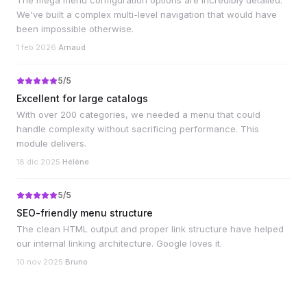
The mega menu configuration options are incredibly detailed.
We've built a complex multi-level navigation that would have
been impossible otherwise.
1 feb 2026
·
Arnaud
5
/5
Excellent for large catalogs
With over 200 categories, we needed a menu that could
handle complexity without sacrificing performance. This
module delivers.
18 dic 2025
·
Hélène
5
/5
SEO-friendly menu structure
The clean HTML output and proper link structure have helped
our internal linking architecture. Google loves it.
10 nov 2025
·
Bruno