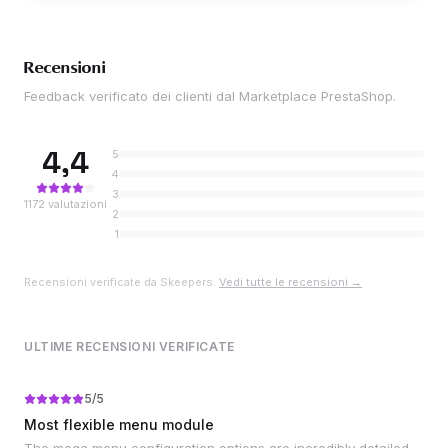
Recensioni
Feedback verificato dei clienti dal Marketplace PrestaShop.
4,4
5
4
3
1172
valutazioni
2
1
Recensioni verificate da Skeepers.
Vedi tutte le recensioni →
ULTIME RECENSIONI VERIFICATE
5
/5
Most flexible menu module