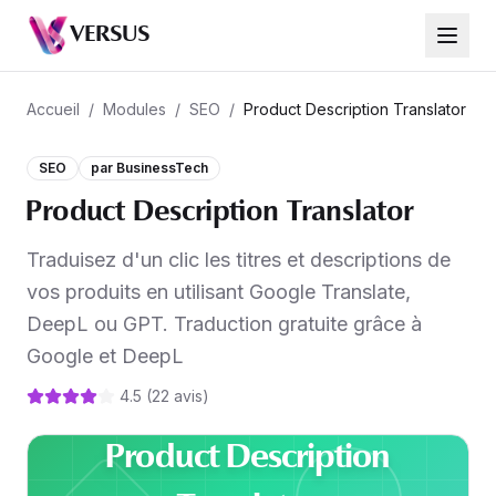
Product Description Translator
VERSUS
69,99 €
Accueil
/
Modules
/
SEO
/
Product Description Translator
SEO
par
BusinessTech
Product Description Translator
Traduisez d'un clic les titres et descriptions de
vos produits en utilisant Google Translate,
DeepL ou GPT. Traduction gratuite grâce à
Google et DeepL
4.5
(
22
avis
)
Product Description