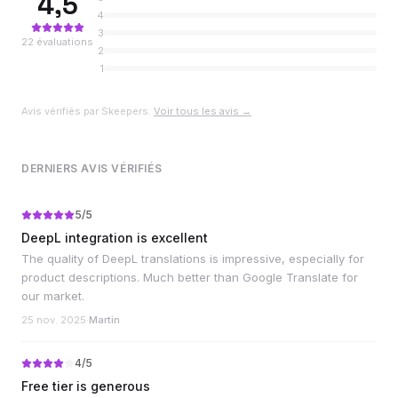
4,5
4
3
22
évaluations
2
1
Avis vérifiés par Skeepers.
Voir tous les avis →
DERNIERS AVIS VÉRIFIÉS
5
/5
DeepL integration is excellent
The quality of DeepL translations is impressive, especially for
product descriptions. Much better than Google Translate for
our market.
25 nov. 2025
·
Martin
4
/5
Free tier is generous