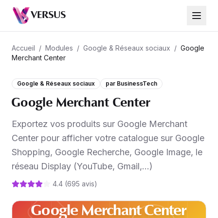
Google Merchant Center
VERSUS
181,99 €
Accueil
/
Modules
/
Google & Réseaux sociaux
/
Google
Merchant Center
Google & Réseaux sociaux
par
BusinessTech
Google Merchant Center
Exportez vos produits sur Google Merchant
Center pour afficher votre catalogue sur Google
Shopping, Google Recherche, Google Image, le
réseau Display (YouTube, Gmail,…)
4.4
(
695
avis
)
Google Merchant Center