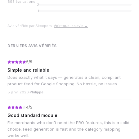
695
évaluations
2
1
Avis vérifiés par Skeepers.
Voir tous les avis →
DERNIERS AVIS VÉRIFIÉS
5
/5
Simple and reliable
Does exactly what it says — generates a clean, compliant
product feed for Google Shopping. No hassle, no issues.
8 janv. 2026
·
Philippe
4
/5
Good standard module
For merchants who don't need the PRO features, this is a solid
choice. Feed generation is fast and the category mapping
works well.