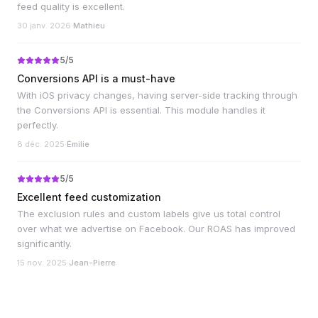
feed quality is excellent.
30 janv. 2026
·
Mathieu
5
/5
Conversions API is a must-have
With iOS privacy changes, having server-side tracking through
the Conversions API is essential. This module handles it
perfectly.
8 déc. 2025
·
Émilie
5
/5
Excellent feed customization
The exclusion rules and custom labels give us total control
over what we advertise on Facebook. Our ROAS has improved
significantly.
15 nov. 2025
·
Jean-Pierre