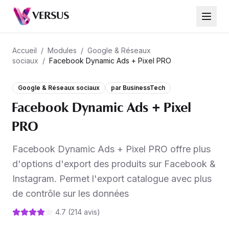
Facebook Dynamic Ads + Pixel PRO
VERSUS
97,99 €
Accueil
/
Modules
/
Google & Réseaux
sociaux
/
Facebook Dynamic Ads + Pixel PRO
Google & Réseaux sociaux
par
BusinessTech
Facebook Dynamic Ads + Pixel
PRO
Facebook Dynamic Ads + Pixel PRO offre plus
d'options d'export des produits sur Facebook &
Instagram. Permet l'export catalogue avec plus
de contrôle sur les données
4.7
(
214
avis
)