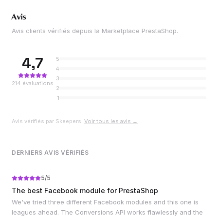
Avis
Avis clients vérifiés depuis la Marketplace PrestaShop.
4,7
5
4
3
214
évaluations
2
1
Avis vérifiés par Skeepers.
Voir tous les avis →
DERNIERS AVIS VÉRIFIÉS
5
/5
The best Facebook module for PrestaShop
We've tried three different Facebook modules and this one is
leagues ahead. The Conversions API works flawlessly and the