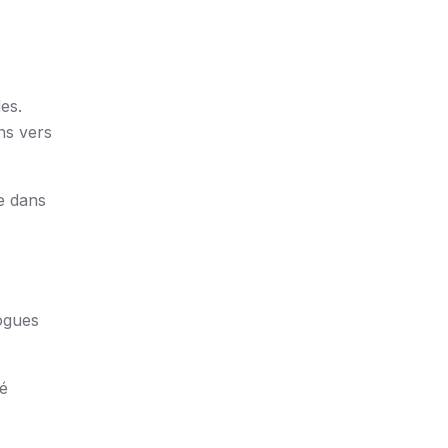
es.
ns vers
e dans
logues
ré