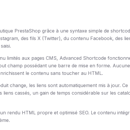
utique PrestaShop grâce à une syntaxe simple de shortcod
stagram, des fils X (Twitter), du contenu Facebook, des lie
aisi.
enu limités aux pages CMS, Advanced Shortcode fonctionn
et tout champ possédant une barre de mise en forme. Aucune
enrichissent le contenu sans toucher au HTML.
duit change, les liens sont automatiquement mis à jour. Ce
s liens cassés, un gain de temps considérable sur les cata
r un rendu HTML propre et optimisé SEO. Le contenu intég
hème.