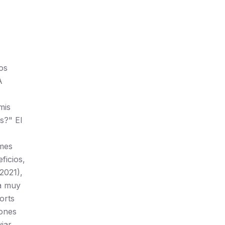
os
A
mis
s?" El
mes
ficios,
2021),
ea muy
orts
iones
iar