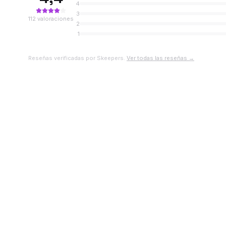
4
3
112
valoraciones
2
1
Reseñas verificadas por Skeepers.
Ver todas las reseñas →