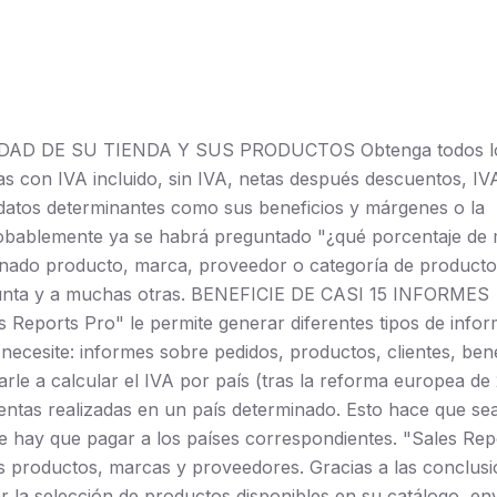
AD DE SU TIENDA Y SUS PRODUCTOS Obtenga todos l
as con IVA incluido, sin IVA, netas después descuentos, IV
 datos determinantes como sus beneficios y márgenes o la
robablemente ya se habrá preguntado "¿qué porcentaje de 
minado producto, marca, proveedor o categoría de producto
gunta y a muchas otras. BENEFICIE DE CASI 15 INFORMES
rts Pro" le permite generar diferentes tipos de infor
ecesite: informes sobre pedidos, productos, clientes, bene
e a calcular el IVA por país (tras la reforma europea de 
entas realizadas en un país determinado. Esto hace que s
que hay que pagar a los países correspondientes. "Sales Rep
s productos, marcas y proveedores. Gracias a las conclus
 la selección de productos disponibles en su catálogo, env