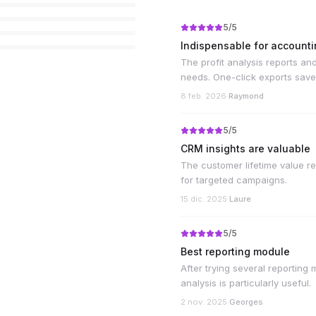
5
/5
Indispensable for account
The profit analysis reports a
needs. One-click exports save
8 feb. 2026
·
Raymond
5
/5
CRM insights are valuable
The customer lifetime value r
for targeted campaigns.
15 dic. 2025
·
Laure
5
/5
Best reporting module
After trying several reporting
analysis is particularly useful.
2 nov. 2025
·
Georges