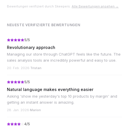
Bewertungen verifiziert durch Skeepers.
Alle Bewertungen ansehen →
NEUESTE VERIFIZIERTE BEWERTUNGEN
5
/5
Revolutionary approach
Managing our store through ChatGPT feels like the future. The
sales analysis tools are incredibly powerful and easy to use.
20. Feb. 2026
·
Tristan
5
/5
Natural language makes everything easier
Asking 'show me yesterday's top 10 products by margin' and
getting an instant answer is amazing.
28. Jan. 2026
·
Marion
4
/5