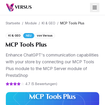
VERSUS
MCP Tools Plus
Startseite
/
Module
/
KI & GEO
/
MCP Tools Plus
KI & GEO
NEU
von
Versus
MCP Tools Plus
Enhance ChatGPT's communication capabilities
with your store by connecting our MCP Tools
Plus module to the MCP Server module of
PrestaShop
4.7
(
5
Bewertungen
)
MCP Tools Plus